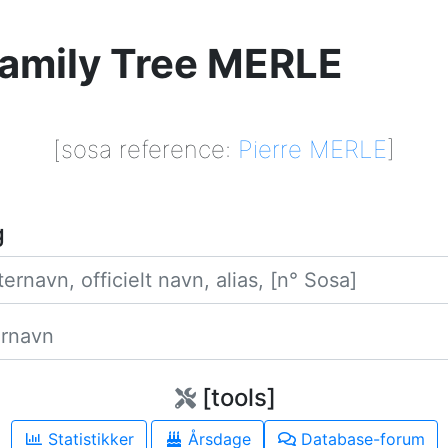
amily Tree MERLE
[sosa reference:
Pierre MERLE
]
g
Efternavn
Fornavn
[tools]
Statistikker
Årsdage
Database-forum