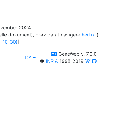
november 2024.
elle dokument), prøv da at navigere
herfra
.)
-10-30)
]
switch to templm
GeneWeb v. 7.0.0
lang
, Du kan vælge fremstilling på et andet spro
DA
©
INRIA
1998-2019