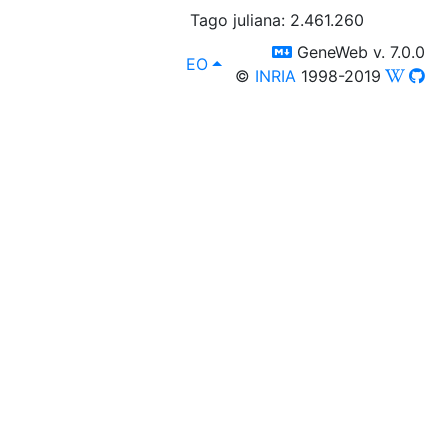
Tago juliana: 2.461.260
switch to templm
GeneWeb v. 7.0.0
lang
, Vi povas elekti alian lingvon in
EO
©
INRIA
1998-2019