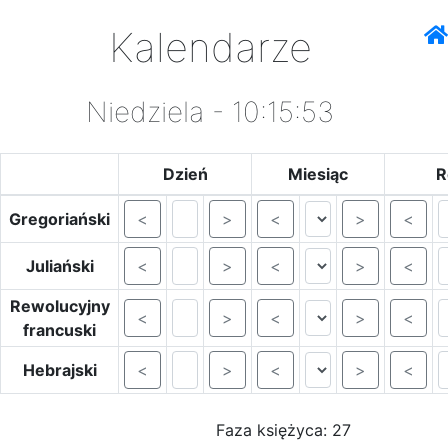
Kalendarze
Niedziela - 10:15:53
Dzień
Miesiąc
R
Gregoriański
<
>
<
>
<
Juliański
<
>
<
>
<
Rewolucyjny
<
>
<
>
<
francuski
Hebrajski
<
>
<
>
<
Faza księżyca: 27