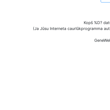
Kopš %D? datu 
(Ja Jūsu Interneta caurlūkprogramma aut
GeneWeb