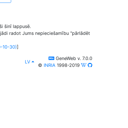
i šinī lappusē.
jādi radot Jums nepieciešamību "pārlādēt
-10-30)
]
switch to templm
GeneWeb v. 7.0.0
lang
, Jūs variet apskatīt datu bāzi arī citās seko
LV
©
INRIA
1998-2019