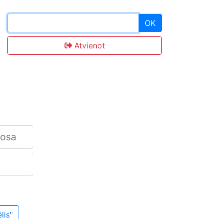
OK
Atvienot
lis"