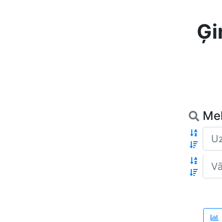
Ģi
Me