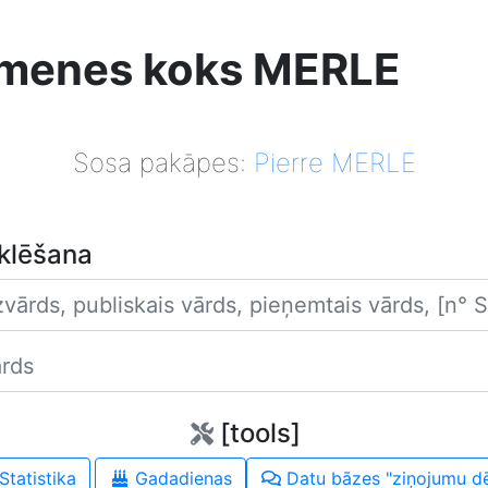
menes koks MERLE
Sosa pakāpes:
Pierre MERLE
klēšana
Uzvārds
Vārds
[tools]
Statistika
Gadadienas
Datu bāzes "ziņojumu dē