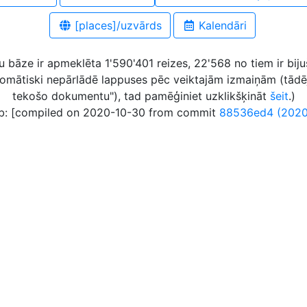
[places]/uzvārds
Kalendāri
bāze ir apmeklēta 1'590'401 reizes, 22'568 no tiem ir bijuš
omātiski nepārlādē lappuses pēc veiktajām izmaiņām (tādē
tekošo dokumentu"), tad pamēģiniet uzklikšķināt
šeit
.)
: [compiled on 2020-10-30 from commit
88536ed4 (2020