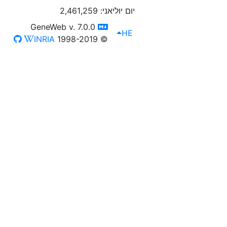
יום יוליאני: 2,461,259
switch to templm
GeneWeb v. 7.0.0
, [select lang]
lang
HE
INRIA
1998-2019
©