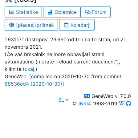
Statistike
Obletnice
Forum
[places]/priimek
Koledarji
1.931.171 dostopov, 26.660 od teh na to stran, od 21.
novembra 2021.
(Če vaš brskalnik ne more obnavljati strani
avtomatično (morate "reload current document"),
kliknite
tukaj
.)
GeneWeb: [compiled on 2020-10-30 from commit
88536ed4 (2020-10-30)
]
switch to templm
GeneWeb v. 7.0.0
lang
, Lahko izberete drug jezik:
SL
©
INRIA
1998-2019