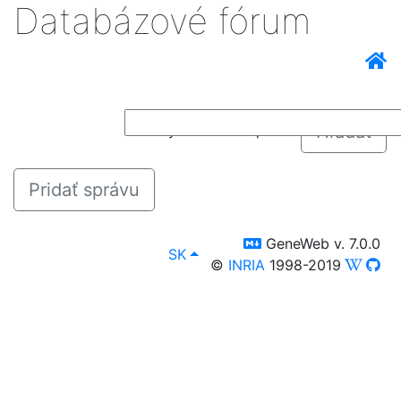
Databázové fórum
Hľadať
citlivý na veľkosť písma
Pridať správu
switch to templm
GeneWeb v. 7.0.0
lang
, [select lang]
SK
©
INRIA
1998-2019