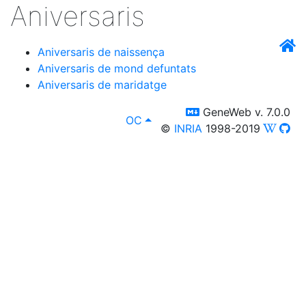
Aniversaris
Aniversaris de naissença
Aniversaris de mond defuntats
Aniversaris de maridatge
switch to templm
GeneWeb v. 7.0.0
lang
, [select lang]
OC
©
INRIA
1998-2019