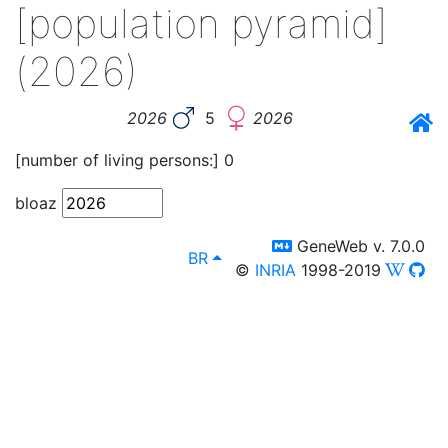
[population pyramid]
(2026)
2026
5
2026
[number of living persons:] 0
bloaz
switch to templm
GeneWeb v. 7.0.0
lang
, Dibab a c'hellit ur yezh all etr
BR
©
INRIA
1998-2019