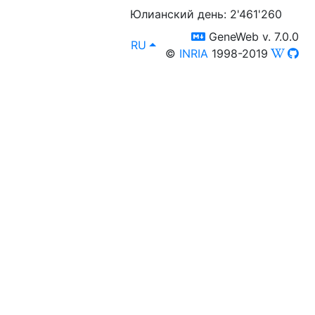
Юлианский день: 2'461'260
switch to templm
GeneWeb v. 7.0.0
lang
, [select lang]
RU
©
INRIA
1998-2019