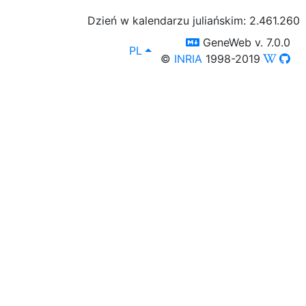
Dzień w kalendarzu juliańskim: 2.461.260
switch to templm
GeneWeb v. 7.0.0
lang
, Możesz wybrać inny język sp
PL
©
INRIA
1998-2019