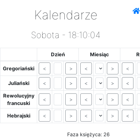
Kalendarze
Sobota - 18:10:04
Dzień
Miesiąc
R
Gregoriański
<
>
<
>
<
Juliański
<
>
<
>
<
Rewolucyjny
<
>
<
>
<
francuski
Hebrajski
<
>
<
>
<
Faza księżyca: 26