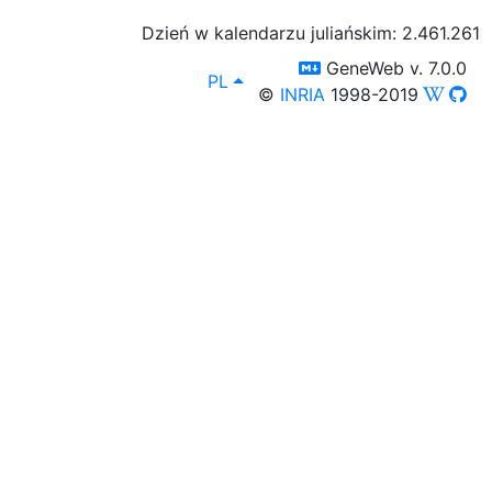
Dzień w kalendarzu juliańskim: 2.461.261
switch to templm
GeneWeb v. 7.0.0
lang
, Możesz wybrać inny język sp
PL
©
INRIA
1998-2019