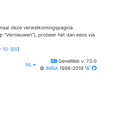
 maal deze verwelkomingspagina.
p "Vernieuwen"), probeer het dan eens via
-10-30)
]
switch to templm
GeneWeb v. 7.0.0
lang
, Bekijk in het:
NL
©
INRIA
1998-2019