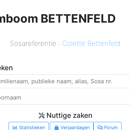
mboom BETTENFELD
Sosareferentie :
Colette Bettenfeld
eken
Familienaam
Voornaam
Nuttige zaken
Statistieken
Verjaardagen
Forum