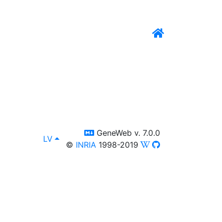
switch to templm
GeneWeb v. 7.0.0
lang
, Jūs variet apskatīt datu bāzi arī citās seko
LV
©
INRIA
1998-2019