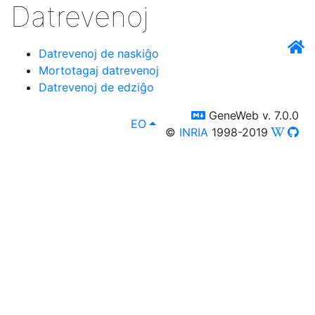
Datrevenoj
Datrevenoj de naskiĝo
Mortotagaj datrevenoj
Datrevenoj de edziĝo
switch to templm
GeneWeb v. 7.0.0
lang
, Vi povas elekti alian lingvon in
EO
©
INRIA
1998-2019