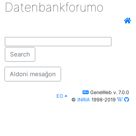
Datenbankforumo
dependema de la grandaj-malgrandaj literoj
Search
Aldoni mesaĝon
switch to templm
GeneWeb v. 7.0.0
lang
, Vi povas elekti alian lingvon in
EO
©
INRIA
1998-2019