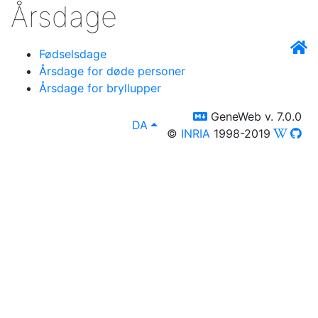
Årsdage
Fødselsdage
Årsdage for døde personer
Årsdage for bryllupper
switch to templm
GeneWeb v. 7.0.0
lang
, Du kan vælge fremstilling på 
DA
©
INRIA
1998-2019