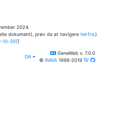
ovember 2024.
elle dokument), prøv da at navigere
herfra
.)
-10-30)
]
switch to templm
GeneWeb v. 7.0.0
lang
, Du kan vælge fremstilling på et andet spro
DA
©
INRIA
1998-2019