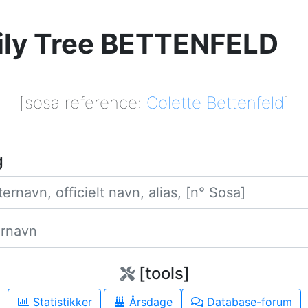
ily Tree BETTENFELD
[sosa reference:
Colette Bettenfeld
]
g
Efternavn
Fornavn
[tools]
Statistikker
Årsdage
Database-forum