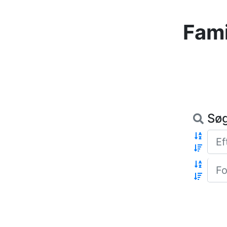
Fam
Sø