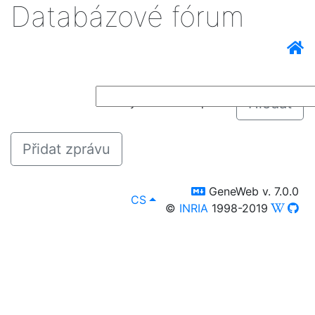
Databázové fórum
Hledat
citlivý na velikost písma
Přidat zprávu
switch to templm
GeneWeb v. 7.0.0
lang
, Zvolte jazyk pro prohlížení da
CS
©
INRIA
1998-2019