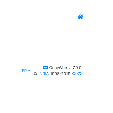
switch to templm
GeneWeb v. 7.0.0
lang
, afficher en :
FR
©
INRIA
1998-2019