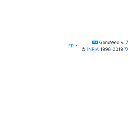
switch to te
GeneWeb v. 7
lang
, afficher en :
FR
©
INRIA
1998-2019