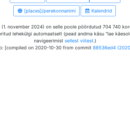
[places]/perekonnanimi
Kalendrid
(1. november 2024) on selle poole pöördutud 704 740 korda,
eritud lehekülgi automaatselt (pead andma käsu "lae käesole
navigeerimist
sellest viitest
.)
: [compiled on 2020-10-30 from commit
88536ed4 (2020