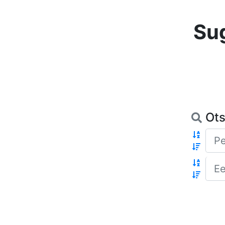
Su
Ots