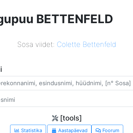
gupuu BETTENFELD
Sosa viidet:
Colette Bettenfeld
i
Perekonnanimi
Eesnimi
[tools]
Statistika
Aastapäevad
Foorum