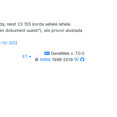
 neist 23 155 korda sellele lehele.
v dokument uuesti"), siis proovi alustada
-10-30)
]
switch to templm
GeneWeb v. 7.0.0
lang
, Võid valida ka mõne muu keele järgnevatest
ET
©
INRIA
1998-2019