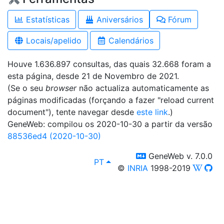
Estatísticas
Aniversários
Fórum
Locais/apelido
Calendários
Houve 1.636.897 consultas, das quais 32.668 foram a
esta página, desde 21 de Novembro de 2021.
(Se o seu
browser
não actualiza automaticamente as
páginas modificadas (forçando a fazer "reload current
document"), tente navegar desde
este link
.)
GeneWeb: compilou os 2020-10-30 a partir da versão
88536ed4 (2020-10-30)
switch to templm
GeneWeb v. 7.0.0
lang
, Ver em:
PT
©
INRIA
1998-2019