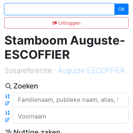
OK
Uitloggen
Stamboom Auguste-
ESCOFFIER
Sosareferentie :
Auguste ESCOFFIER
Zoeken
Familienaam
Voornaam
Nuttige zaken