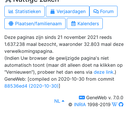
Statistieken
Verjaardagen
Forum
Plaatsen/familienaam
Kalenders
Deze paginas zijn sinds 21 november 2021 reeds
1.637.238 maal bezocht, waaronder 32.803 maal deze
verwelkomingspagina.
(Indien Uw browser de gewijzigde pagina's niet
automatisch toont (maar dit alleen doet na klikken op
"Vernieuwen"), probeer het dan eens via
deze link
.)
GeneWeb: [compiled on 2020-10-30 from commit
88536ed4 (2020-10-30)
]
switch to templm
GeneWeb v. 7.0.0
lang
, Bekijk in het:
NL
©
INRIA
1998-2019