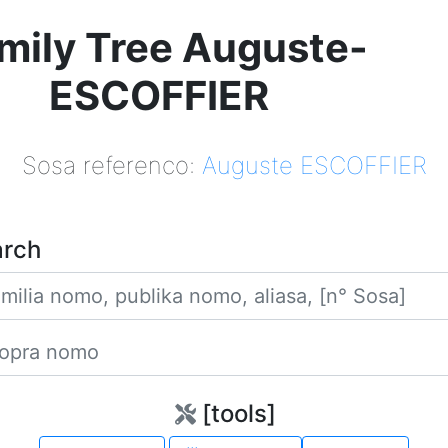
mily Tree Auguste-
ESCOFFIER
Sosa referenco:
Auguste ESCOFFIER
arch
Familia nomo
Propra nomo
[tools]