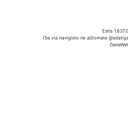
Estis 1.637.
(Se via navigisto ne aŭtomate ĝisdatig
GeneWeb