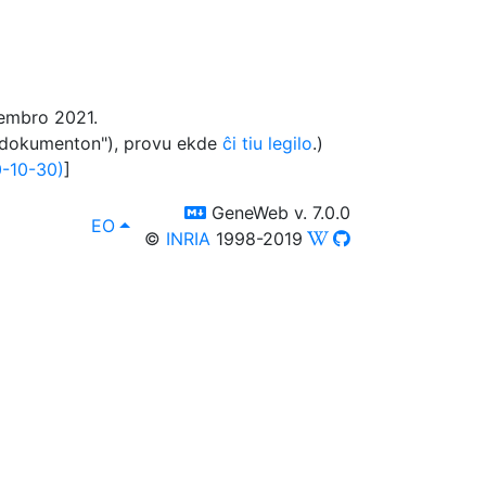
ovembro 2021.
an dokumenton"), provu ekde
ĉi tiu legilo
.)
-10-30)
]
switch to templm
GeneWeb v. 7.0.0
lang
, Vi povas elekti alian lingvon inter la sekvant
EO
©
INRIA
1998-2019