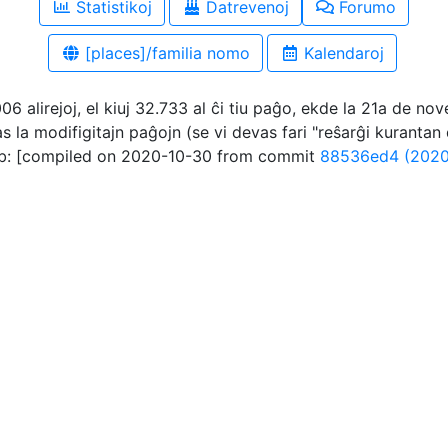
Statistikoj
Datrevenoj
Forumo
[places]/familia nomo
Kalendaroj
006 alirejoj, el kiuj 32.733 al ĉi tiu paĝo, ekde la 21a de n
as la modifigitajn paĝojn (se vi devas fari "reŝarĝi kurant
: [compiled on 2020-10-30 from commit
88536ed4 (2020